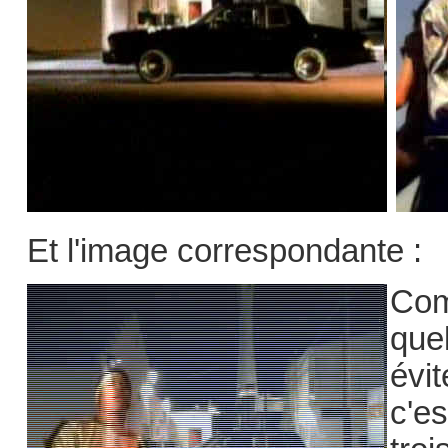
Et l'image correspondante :
Com
que
évit
c'es