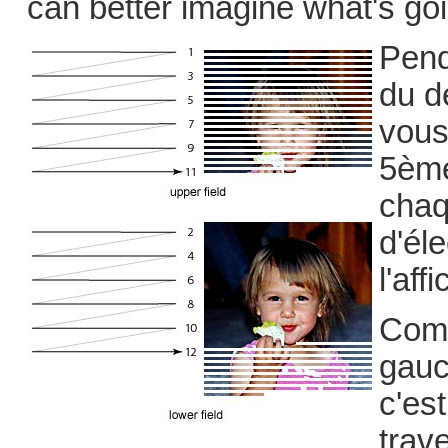
can better imagine what's go
Pend
du d
vous
5ème
chaq
d'él
l'aff
Comm
gauc
c'es
trav