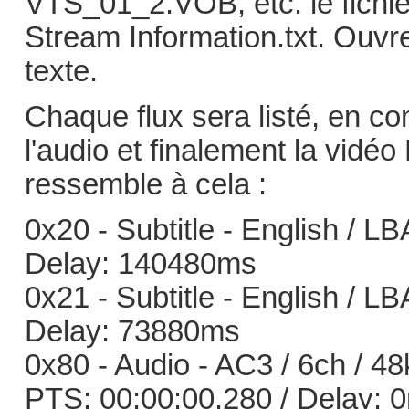
VTS_01_2.VOB, etc. le fichie
Stream Information.txt. Ouvre
texte.
Chaque flux sera listé, en c
l'audio et finalement la vidé
ressemble à cela :
0x20 - Subtitle - English / L
Delay: 140480ms
0x21 - Subtitle - English / L
Delay: 73880ms
0x80 - Audio - AC3 / 6ch / 48
PTS: 00:00:00.280 / Delay: 